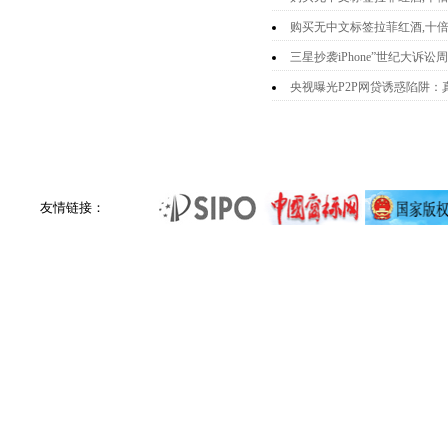
购买无中文标签拉菲红酒,十倍
三星抄袭iPhone”世纪大诉
央视曝光P2P网贷诱惑陷阱：
友情链接：