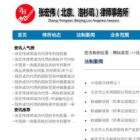
首页
律所动态
法制新闻
业务范围
资讯人气榜
您当前的位置：网站首页 ->>
-
张宏伟律师成功代理专利侵权案
-
张宏伟律师成功代理的商标许可纠纷
法制新闻
-
中国第一例最高检抗诉的专利案件，
-
商品房预售合同案,历经两审,终于尘
-
我所成功代理的国际贸易仲裁案裁决
-
我所成功代理的国际贸易仲裁案裁决
AI会取代律师么？
-
我所成功代理的国际贸易仲裁案裁决
北京市公安局朝阳分局依法对
-
张宏伟律师成功代理—商标权侵权及
-
张宏伟律师成功代理--毕淑敏作品引
权威解读新《民事证据规定》
-
我所成功代理的网络著作权侵权一审
资讯推荐
权威解读新《民事证据规定》
-
张宏伟律师成功代理的专利权案—外
权威解读新《民事证据规定》
-
中国第一例最高检抗诉的专利案件，
北京市人民政府国有资产监督
购买无中文标签拉菲红酒,十倍