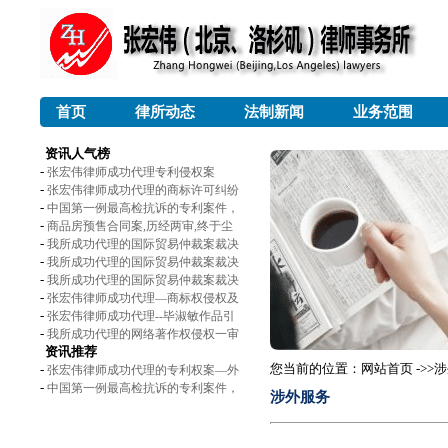
首页
律所动态
法制新闻
业务范围
资讯人气榜
-
张宏伟律师成功代理专利侵权案
-
张宏伟律师成功代理的商标许可纠纷
-
中国第一例最高检抗诉的专利案件，
-
商品房预售合同案,历经两审,终于尘
-
我所成功代理的国际贸易仲裁案裁决
-
我所成功代理的国际贸易仲裁案裁决
-
我所成功代理的国际贸易仲裁案裁决
-
张宏伟律师成功代理—商标权侵权及
-
张宏伟律师成功代理--毕淑敏作品引
-
我所成功代理的网络著作权侵权一审
资讯推荐
您当前的位置：网站首页 ->>
-
张宏伟律师成功代理的专利权案—外
-
中国第一例最高检抗诉的专利案件，
涉外服务