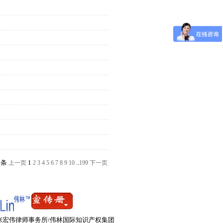
8条
上一页
1
2
3
4
5
6
7
8
9
10
..
199
下一页
2008 张宏伟律师事务所/伟林国际知识产权集团