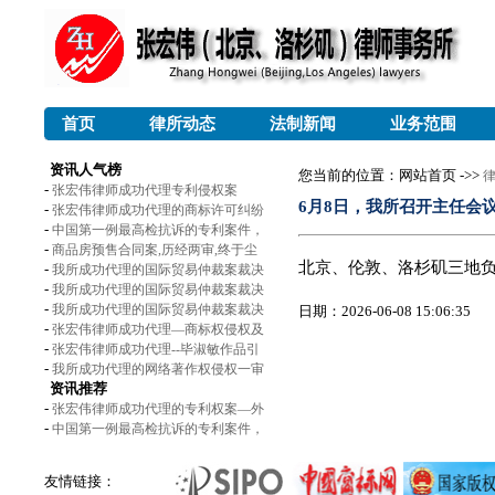
首页
律所动态
法制新闻
业务范围
资讯人气榜
您当前的位置：网站首页 ->>
-
张宏伟律师成功代理专利侵权案
6月8日，我所召开主任会
-
张宏伟律师成功代理的商标许可纠纷
-
中国第一例最高检抗诉的专利案件，
-
商品房预售合同案,历经两审,终于尘
北京、伦敦、洛杉矶三地
-
我所成功代理的国际贸易仲裁案裁决
-
我所成功代理的国际贸易仲裁案裁决
-
我所成功代理的国际贸易仲裁案裁决
日期：2026-06-08 15:06:35
-
张宏伟律师成功代理—商标权侵权及
-
张宏伟律师成功代理--毕淑敏作品引
-
我所成功代理的网络著作权侵权一审
资讯推荐
-
张宏伟律师成功代理的专利权案—外
-
中国第一例最高检抗诉的专利案件，
友情链接：