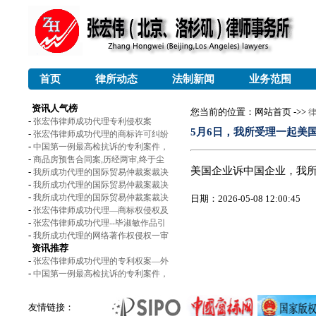
首页
律所动态
法制新闻
业务范围
资讯人气榜
您当前的位置：网站首页 ->>
-
张宏伟律师成功代理专利侵权案
5月6日，我所受理一起美
-
张宏伟律师成功代理的商标许可纠纷
-
中国第一例最高检抗诉的专利案件，
-
商品房预售合同案,历经两审,终于尘
美国企业诉中国企业，我
-
我所成功代理的国际贸易仲裁案裁决
-
我所成功代理的国际贸易仲裁案裁决
-
我所成功代理的国际贸易仲裁案裁决
日期：2026-05-08 12:00:45
-
张宏伟律师成功代理—商标权侵权及
-
张宏伟律师成功代理--毕淑敏作品引
-
我所成功代理的网络著作权侵权一审
资讯推荐
-
张宏伟律师成功代理的专利权案—外
-
中国第一例最高检抗诉的专利案件，
友情链接：