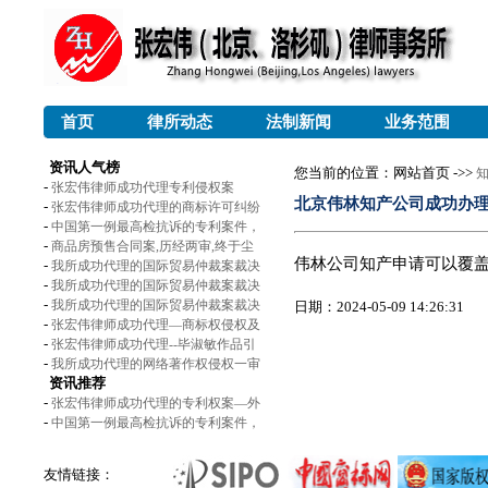
首页
律所动态
法制新闻
业务范围
资讯人气榜
您当前的位置：网站首页 ->>
-
张宏伟律师成功代理专利侵权案
北京伟林知产公司成功办
-
张宏伟律师成功代理的商标许可纠纷
-
中国第一例最高检抗诉的专利案件，
-
商品房预售合同案,历经两审,终于尘
伟林公司知产申请可以覆
-
我所成功代理的国际贸易仲裁案裁决
-
我所成功代理的国际贸易仲裁案裁决
-
我所成功代理的国际贸易仲裁案裁决
日期：2024-05-09 14:26:31
-
张宏伟律师成功代理—商标权侵权及
-
张宏伟律师成功代理--毕淑敏作品引
-
我所成功代理的网络著作权侵权一审
资讯推荐
-
张宏伟律师成功代理的专利权案—外
-
中国第一例最高检抗诉的专利案件，
友情链接：